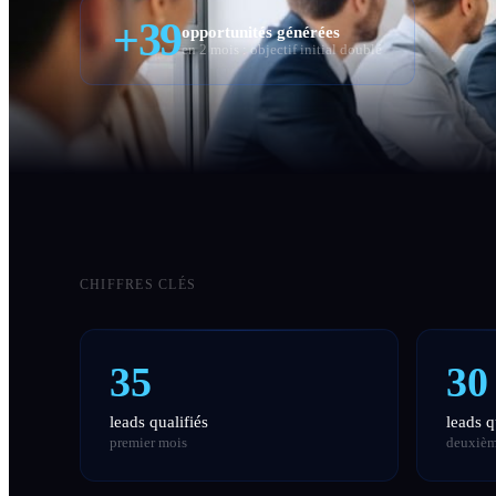
+39
opportunités générées
en 2 mois : objectif initial doublé
CHIFFRES CLÉS
35
30
leads qualifiés
leads q
premier mois
deuxièm