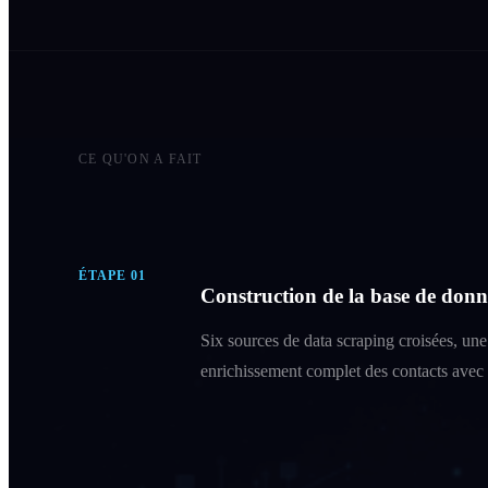
CE QU'ON A FAIT
ÉTAPE
01
Construction de la base de donn
Six sources de data scraping croisées, une 
enrichissement complet des contacts avec n