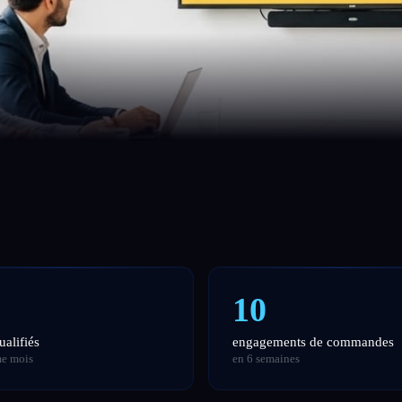
10
ualifiés
engagements de commandes
e mois
en 6 semaines