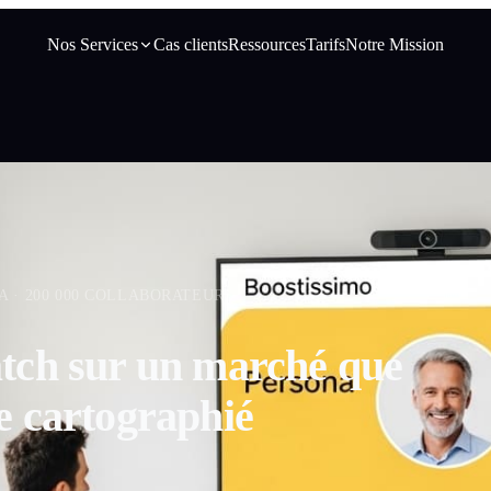
Nos Services
Cas clients
Ressources
Tarifs
Notre Mission
A · 200 000 COLLABORATEURS
atch sur un marché que
e cartographié