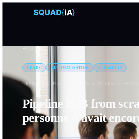
Cas clients
LEADS
AUTOMATISATION
STRATÉGIE
GRAND GROUPE FRANÇAIS DE SERVICES · 35 MDS C
Pipeline B2B from scr
personne n'avait encor