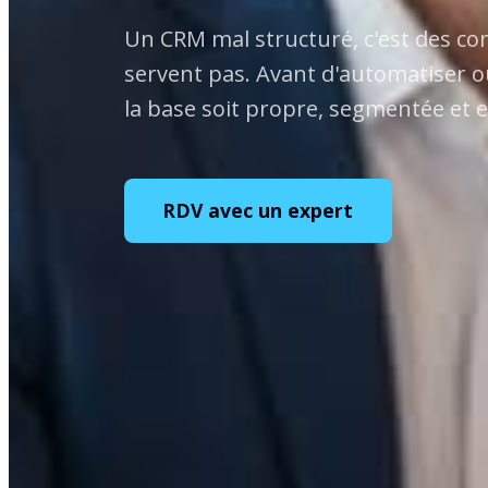
Un CRM mal structuré, c'est des co
servent pas. Avant d'automatiser ou
la base soit propre, segmentée et e
RDV avec un expert