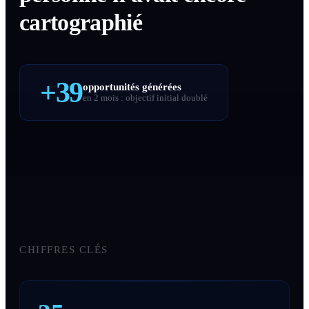
cartographié
+39
opportunités générées
en 2 mois : objectif initial doublé
CHIFFRES CLÉS