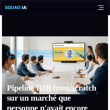
Cas clients
LEADS
AUTOMATISATION
STRATÉGIE
GRAND GROUPE FRANÇAIS DE SERVICES · 35 MDS
CA · 200 000 COLLABORATEURS
Pipeline B2B from scratch
sur un marché que
personne n'avait encore