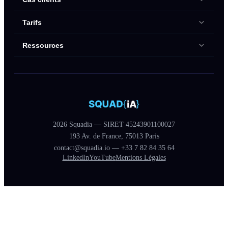
Marketing et IA
Data Lead
Directeur Marketing
Communication et IA
Pipeline B2B
Automatisation
Tarifs
Directeur Commercial
CRM Industrie
Stratégie IA
Ressources
Migration CRM
Automatisation
Formation Vente
Enquête IA 2026
Formation
Formation IA Com
Guide Sales Manager
Guide Marketing Manager
Channel Sales Plan
2026 Squadia — SIRET 45243901100027
193 Av. de France, 75013 Paris
contact@squadia.io — +33 7 82 84 35 64
LinkedIn
YouTube
Mentions Légales