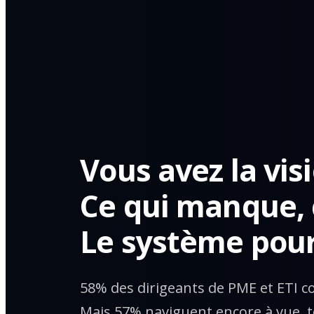
Vous avez la vis
Ce qui manque, c
Le système pour
58% des dirigeants de PME et ETI c
Mais 57% naviguent encore à vue, t