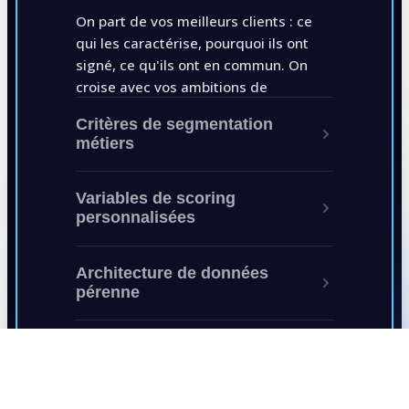
On part de vos meilleurs clients : ce
qui les caractérise, pourquoi ils ont
signé, ce qu'ils ont en commun. On
croise avec vos ambitions de
développement.
Critères de segmentation
métiers
On convertit votre strategie en
Variables de scoring
critères de segmentation
personnalisées
opérationnelle : secteur, tech stack,
actualité business, recrutement en
Mise en place de scores d'intention et
Architecture de données
cours.
d'intérêt (ICP score) pour que vos
pérenne
commerciaux ne contactent que les
leads à haute probabilité.
On documente la logique pour que
votre CRM reste segmenté sur le long
terme, avec ou sans notre