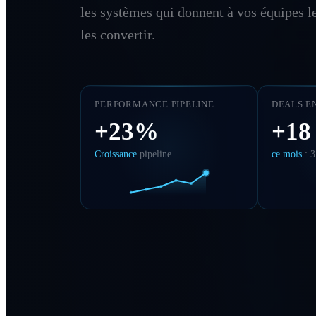
les systèmes qui donnent à vos équipes 
les convertir.
PERFORMANCE PIPELINE
DEALS E
+23%
+18
Croissance
pipeline
ce mois
: 3