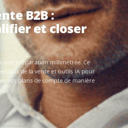
nte B2B :
ifier et closer
à une préparation millimétrée. Ce
ntaux de la vente et outils IA pour
rer vos plans de compte de manière