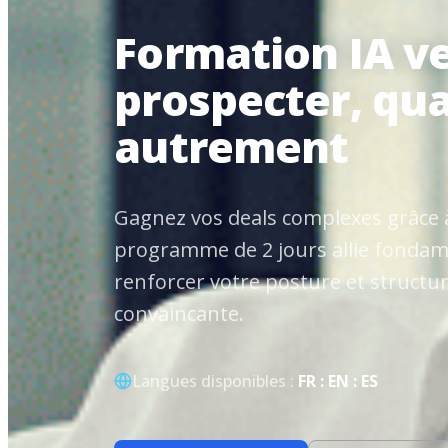
Formation IA ve
prospecter, qual
autrement
Gagnez vos deals complexes grâce 
programme de 2 jours allie fondame
renforcer votre posture et structu
convaincante.
Langues disponibles :
FR : EN : ES